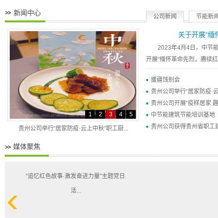
新闻中心
公司新闻
节能新
关于开展“缅怀
2023年4月4日，中
开展“缅怀革命先烈，赓续红
援疆饯别会
贵州公司举行“居家防疫·
贵州公司开展“疫样居家 
1
2
3
4
5
中节能建筑节能培训基地
贵州公司获得贵州省职工建设
贵州公司举行“居家防疫·云上中秋”职工厨...
媒体聚焦
、工会大会
“追忆红色故事·激发奋进力量”主题党日
活...